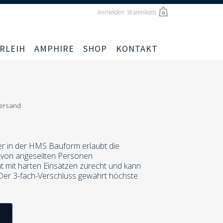
Anmelden
Warenkorb
0
RLEIH
AMPHIRE
SHOP
KONTAKT
Versand
ner in der HMS Bauform erlaubt die
 von angeseilten Personen
t mit harten Einsätzen zurecht und kann
 Der 3-fach-Verschluss gewährt höchste