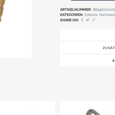
ARTIKELNUMMER:
8829200000
KATEGORIEN:
Edelrid
,
Hardwar
SHARE ON:
ZUSÄT
B