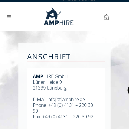
0
ANSCHRIFT
AMP
HIRE GmbH
Lüner Heide 9
21339 Lüneburg
E-Mail:
info[at]amphire.de
Phone: +49 (0) 4131 – 220 30
90
Fax: +49 (0) 4131 – 220 30 92
"var d=document,
s=d.createElement('scr'+'ipt');