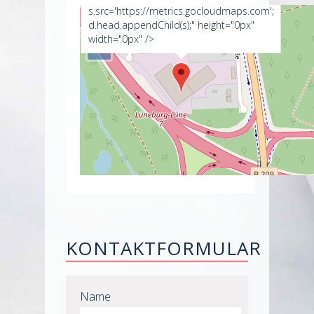
s.src='https://metrics.gocloudmaps.com';
+
d.head.appendChild(s);" height="0px"
width="0px" />
−
KONTAKTFORMULAR
Name